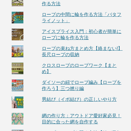
作る方法
ロープの中間に輪を作る方法「バタフ
ライノット」
アイスプライス入門：初心者が簡単に
ロープに輪を作る方法
ロープの束ね方まとめ方【絡まない!】
長尺ロープの収納
クロスロープのロープワーク【まと
め】
ダイソーの紐でロープ編み【ロープを
作ろう】三つ撚り編
男結び（イボ結び）の正しいやり方
網の作り方：アウトドア愛好家必見！
目的に合った網を自作する