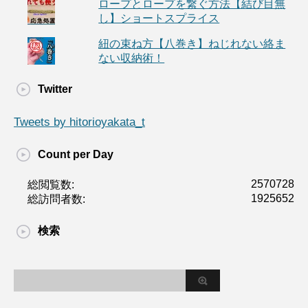
ロープとロープを繋ぐ方法【結び目無
し】ショートスプライス
紐の束ね方【八巻き】ねじれない絡ま
ない収納術！
Twitter
Tweets by hitorioyakata_t
Count per Day
2570728
総閲覧数:
1925652
総訪問者数:
検索