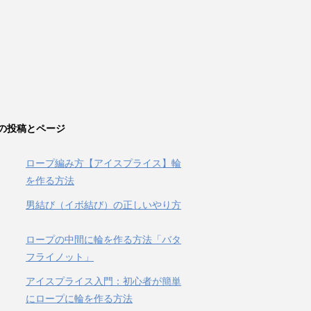
の投稿とページ
ロープ編み方【アイスプライス】輪
を作る方法
男結び（イボ結び）の正しいやり方
ロープの中間に輪を作る方法「バタ
フライノット」
アイスプライス入門：初心者が簡単
にロープに輪を作る方法