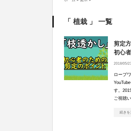
「 植栽 」 一覧
剪定
初心
2018/05/2
ロープ
YouT
す。20
ご視聴い
続きを