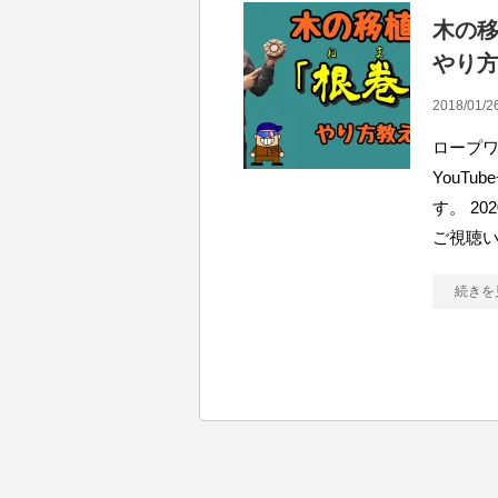
木の
やり
2018/01/2
ロープ
YouT
す。 2
ご視聴
続きを