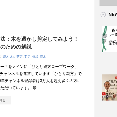
NE
方法：木を透かし剪定してみよう！
者のための解説
3 |
庭木
木の剪定
,
剪定
,
植栽
,
庭木
ワークをメインに「ひとり親方ロープワーク」
ubeチャンネルを運営しています「ひとり親方」で
19年チャンネル登録者は3万人を超え多くの方に
ただいています。 最
見る