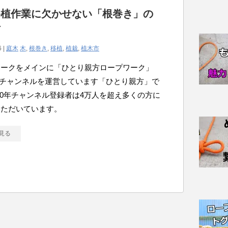
移植作業に欠かせない「根巻き」の
方
6 |
庭木
木
,
根巻き
,
移植
,
植栽
,
植木市
ワークをメインに「ひとり親方ロープワーク」
ubeチャンネルを運営しています「ひとり親方」で
020年チャンネル登録者は4万人を超え多くの方に
いただいています。
見る