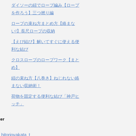
ダイソーの紐でロープ編み【ロープ
を作ろう】三つ撚り編
ロープの束ね方まとめ方【絡まな
い!】長尺ロープの収納
【えび結び】解いてすぐに使える便
利な結び
クロスロープのロープワーク【まと
め】
紐の束ね方【八巻き】ねじれない絡
まない収納術！
荷物を固定する便利な結び「神戸ヒ
ッチ」
ter
hitorioyakata_t