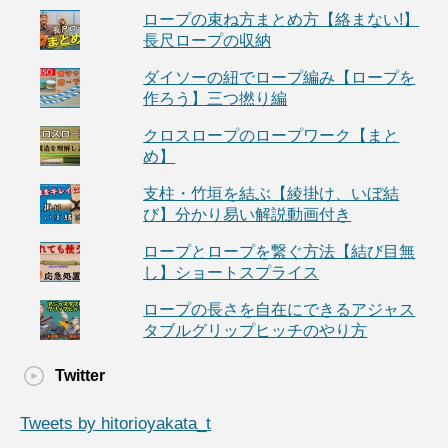
ロープの束ね方まとめ方【絡まない!】
長尺ロープの収納
ダイソーの紐でロープ編み【ロープを
作ろう】三つ撚り編
クロスロープのロープワーク【まと
め】
支柱・竹垣を結ぶ【綾掛け、いぼ結
び】分かり易い解説動画付き
ロープとロープを繋ぐ方法【結び目無
し】ショートスプライス
ロープの長さを自在にできるアジャス
タブルグリップヒッチのやり方
Twitter
Tweets by hitorioyakata_t