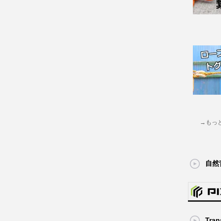
→もっ
自然
Tran