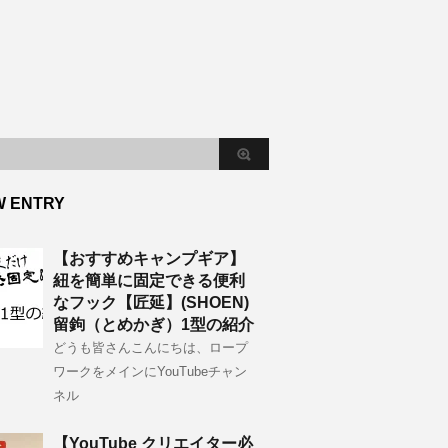
W ENTRY
【おすすめキャンプギア】
紐を簡単に固定できる便利
なフック【匠延】(SHOEN)
留鉤（とめかぎ）1型の紹介
どうも皆さんこんにちは、ロープ
ワークをメインにYouTubeチャン
ネル
【YouTube クリエイター必