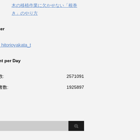
木の移植作業に欠かせない「根巻
き」のやり方
ter
hitorioyakata_t
t per Day
数:
2571091
者数:
1925897