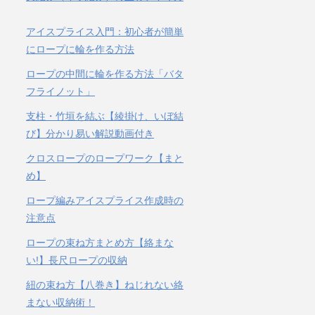
アイスプライス入門：初心者が簡単
にロープに輪を作る方法
ロープの中間に輪を作る方法「バタ
フライノット」
支柱・竹垣を結ぶ【綾掛け、いぼ結
び】分かり易い解説動画付き
クロスロープのロープワーク【まと
め】
ロープ編みアイスプライス作成時の
注意点
ロープの束ね方まとめ方【絡まな
い!】長尺ロープの収納
紐の束ね方【八巻き】ねじれない絡
まない収納術！