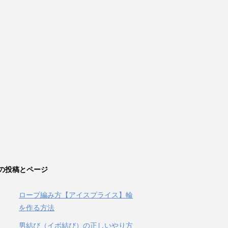
の投稿とページ
ロープ編み方【アイスプライス】輪
を作る方法
男結び（イボ結び）の正しいやり方