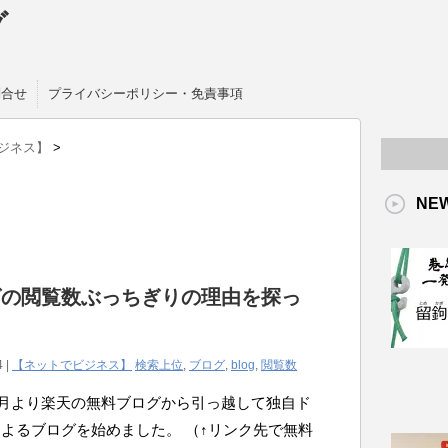
グ
問合せ
プライバシーポリシー・免責事項
ジネス】
>
NE
グの閲覧数ぶっちぎりの理由を探っ
た
4 |
【ネットでビジネス】
検索上位
,
ブログ
,
blog
,
閲覧数
年1月より楽天の無料ブログから引っ越して独自ド
よるブログを始めました。 （↑リンク先で無料