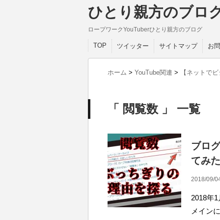
ひとり親方のブロ
ロープワークYouTuberひとり親方のブログ
TOP
ツイッター
サイトマップ
お
ホーム
>
YouTube関連
>
【ネットでビ
「 閲覧数 」 一覧
ブロ
てみ
2018/09/0
2018
メインに