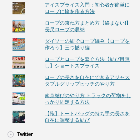
アイスプライス入門：初心者が簡単に
ロープに輪を作る方法
ロープの束ね方まとめ方【絡まない!】
長尺ロープの収納
ダイソーの紐でロープ編み【ロープを
作ろう】三つ撚り編
ロープとロープを繋ぐ方法【結び目無
し】ショートスプライス
ロープの長さを自在にできるアジャス
タブルグリップヒッチのやり方
南京結びのやり方 トラックの荷物をし
っかり固定する方法
【鞄】トートバッグの持ち手の長さを
自在に調整する結び
Twitter