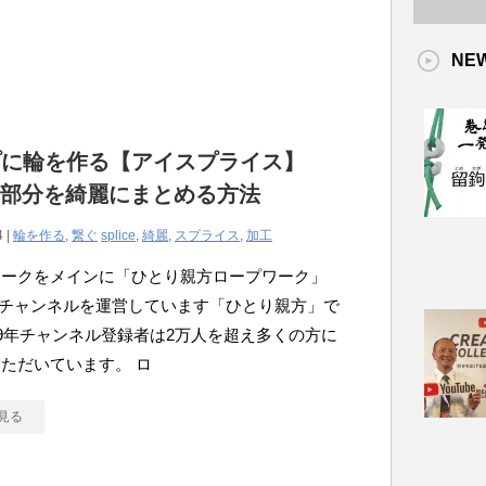
NE
プに輪を作る【アイスプライス】
ice部分を綺麗にまとめる方法
4 |
輪を作る
,
繋ぐ
splice
,
綺麗
,
スプライス
,
加工
ワークをメインに「ひとり親方ロープワーク」
ubeチャンネルを運営しています「ひとり親方」で
19年チャンネル登録者は2万人を超え多くの方に
ただいています。 ロ
見る