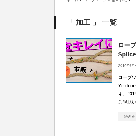
「 加工 」 一覧
ロー
Spl
2019/06/1
ロープ
YouT
す。20
ご視聴い
続きを