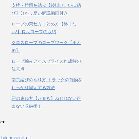
支柱・竹垣を結ぶ【綾掛け、いぼ結
び】分かり易い解説動画付き
ロープの束ね方まとめ方【絡まな
い!】長尺ロープの収納
クロスロープのロープワーク【まと
め】
ロープ編みアイスプライス作成時の
注意点
南京結びのやり方 トラックの荷物を
しっかり固定する方法
紐の束ね方【八巻き】ねじれない絡
まない収納術！
ter
hitorioyakata_t