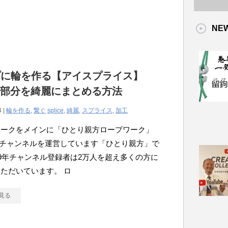
NE
プに輪を作る【アイスプライス】
ice部分を綺麗にまとめる方法
4 |
輪を作る
,
繋ぐ
splice
,
綺麗
,
スプライス
,
加工
ワークをメインに「ひとり親方ロープワーク」
ubeチャンネルを運営しています「ひとり親方」で
19年チャンネル登録者は2万人を超え多くの方に
ただいています。 ロ
見る