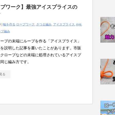
ープワーク】最強アイスプライスの
方
9 |
輪を作る
ロープワーク
,
さつま編み
,
アイスプライス
,
eye
,
ープ編み
ロープの末端にループを作る「アイスプライス」
方を説明した記事を書いたことがあります。市販
ックロープなどの末端に処理されているアイスプ
と同じ編み方です。
見る