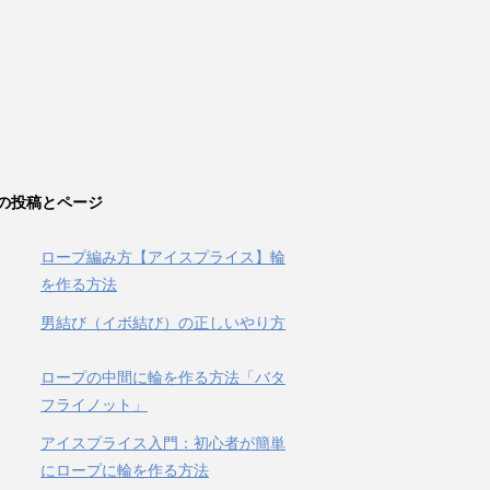
の投稿とページ
ロープ編み方【アイスプライス】輪
を作る方法
男結び（イボ結び）の正しいやり方
ロープの中間に輪を作る方法「バタ
フライノット」
アイスプライス入門：初心者が簡単
にロープに輪を作る方法