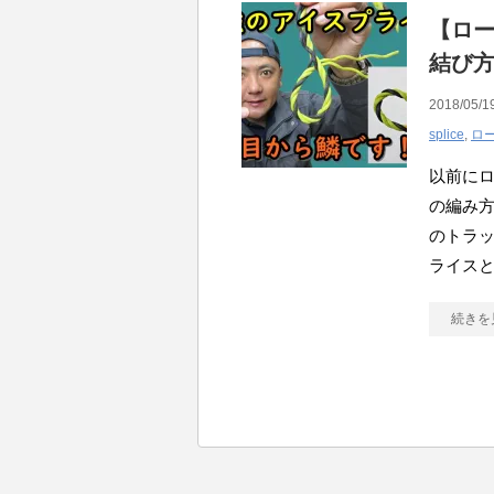
【ロ
結び
2018/05/1
splice
,
ロ
以前に
の編み
のトラ
ライス
続きを