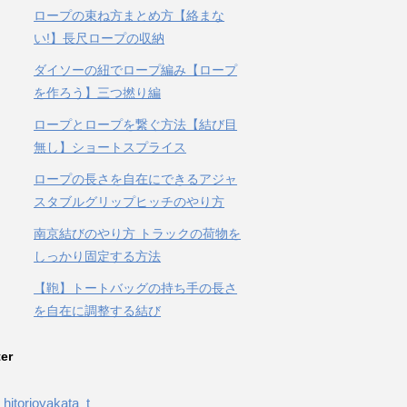
ロープの束ね方まとめ方【絡まな
い!】長尺ロープの収納
ダイソーの紐でロープ編み【ロープ
を作ろう】三つ撚り編
ロープとロープを繋ぐ方法【結び目
無し】ショートスプライス
ロープの長さを自在にできるアジャ
スタブルグリップヒッチのやり方
南京結びのやり方 トラックの荷物を
しっかり固定する方法
【鞄】トートバッグの持ち手の長さ
を自在に調整する結び
ter
hitorioyakata_t