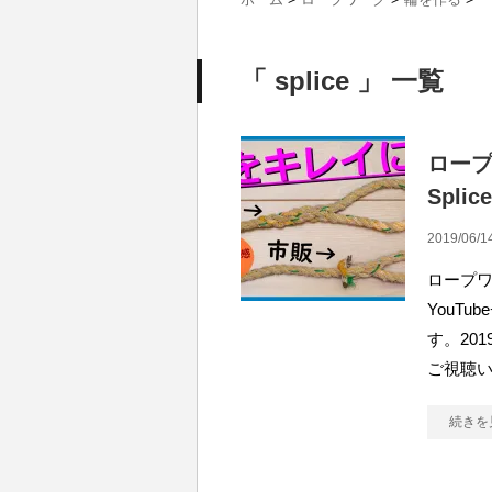
「 splice 」 一覧
ロー
Spl
2019/06/1
ロープ
YouT
す。20
ご視聴い
続きを