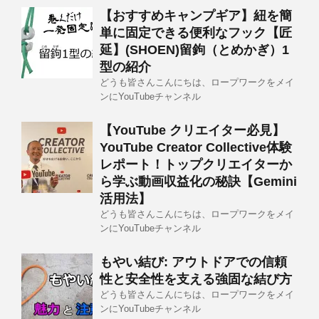
【おすすめキャンプギア】紐を簡
単に固定できる便利なフック【匠
延】(SHOEN)留鉤（とめかぎ）1
型の紹介
どうも皆さんこんにちは、ロープワークをメイ
ンにYouTubeチャンネル
【YouTube クリエイター必見】
YouTube Creator Collective体験
レポート！トップクリエイターか
ら学ぶ動画収益化の秘訣【Gemini
活用法】
どうも皆さんこんにちは、ロープワークをメイ
ンにYouTubeチャンネル
もやい結び: アウトドアでの信頼
性と安全性を支える強固な結び方
どうも皆さんこんにちは、ロープワークをメイ
ンにYouTubeチャンネル