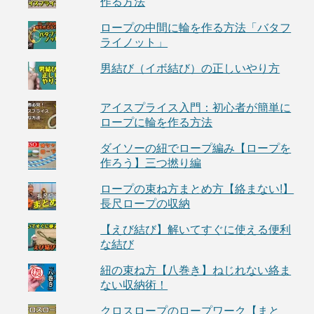
作る方法
ロープの中間に輪を作る方法「バタフ
ライノット」
男結び（イボ結び）の正しいやり方
アイスプライス入門：初心者が簡単に
ロープに輪を作る方法
ダイソーの紐でロープ編み【ロープを
作ろう】三つ撚り編
ロープの束ね方まとめ方【絡まない!】
長尺ロープの収納
【えび結び】解いてすぐに使える便利
な結び
紐の束ね方【八巻き】ねじれない絡ま
ない収納術！
クロスロープのロープワーク【まと