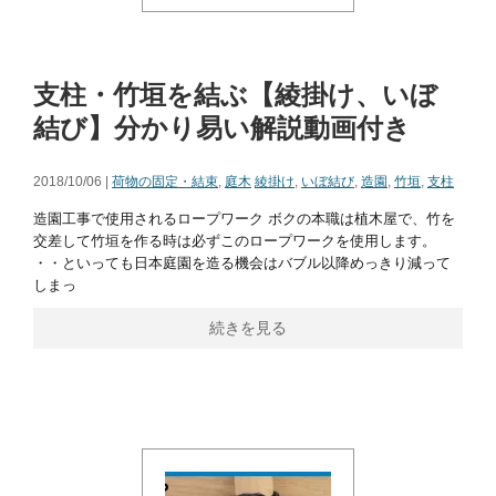
支柱・竹垣を結ぶ【綾掛け、いぼ
結び】分かり易い解説動画付き
2018/10/06 |
荷物の固定・結束
,
庭木
綾掛け
,
いぼ結び
,
造園
,
竹垣
,
支柱
造園工事で使用されるロープワーク ボクの本職は植木屋で、竹を
交差して竹垣を作る時は必ずこのロープワークを使用します。
・・といっても日本庭園を造る機会はバブル以降めっきり減って
しまっ
続きを見る