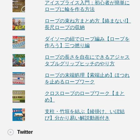
アイスプライス入門：初心者が簡単に
ロープに輪を作る方法
ロープの束ね方まとめ方【絡まない!】
長尺ロープの収納
ダイソーの紐でロープ編み【ロープを
作ろう】三つ撚り編
ロープの長さを自在にできるアジャス
タブルグリップヒッチのやり方
ロープの末端処理【索端止め】ほつれ
を止めるロープワーク
クロスロープのロープワーク【まと
め】
支柱・竹垣を結ぶ【綾掛け、いぼ結
び】分かり易い解説動画付き
Twitter