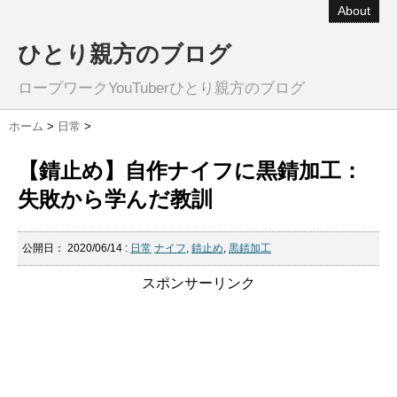
About
ひとり親方のブログ
ロープワークYouTuberひとり親方のブログ
ホーム
>
日常
>
【錆止め】自作ナイフに黒錆加工：
失敗から学んだ教訓
公開日：
2020/06/14
:
日常
ナイフ
,
錆止め
,
黒錆加工
スポンサーリンク