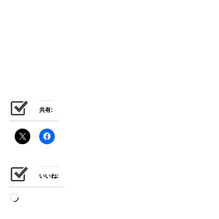
共有:
いいね:
読
み
込