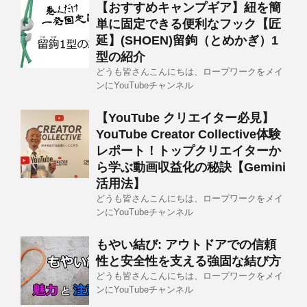
【おすすめキャンプギア】紐を簡
単に固定できる便利なフック【匠
延】(SHOEN)留鉤（とめかぎ）1
型の紹介
どうも皆さんこんにちは、ロープワークをメイ
ンにYouTubeチャンネル
【YouTube クリエイター必見】
YouTube Creator Collective体験
レポート！トップクリエイターか
ら学ぶ動画収益化の秘訣【Gemini
活用法】
どうも皆さんこんにちは、ロープワークをメイ
ンにYouTubeチャンネル
もやい結び: アウトドアでの信頼
性と安全性を支える強固な結び方
どうも皆さんこんにちは、ロープワークをメイ
ンにYouTubeチャンネル