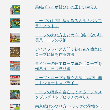
男結び（イボ結び）の正しいやり方
ロープの中間に輪を作る方法「バタフ
ライノット」
ロープの束ね方まとめ方【絡まない!】
長尺ロープの収納
アイスプライス入門：初心者が簡単に
ロープに輪を作る方法
ダイソーの紐でロープ編み【ロープを
作ろう】三つ撚り編
ロープとロープを繋ぐ方法【結び目無
し】ショートスプライス
ロープの長さを自在にできるアジャス
タブルグリップヒッチのやり方
南京結びのやり方 トラックの荷物をし