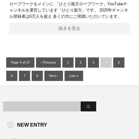
ロープワークをメインに 「ひとり親方ロープワーク」YouTubeチ
ャンネルを運営しています「ひとり親方」です。 2020年チャンネ
ル登録者は6万人を超え 多くの方にご視聴いただいています。
続きを見る
Page 4 of 27
‹ Previous
1
2
3
4
5
6
7
8
Next ›
Last »
NEW ENTRY