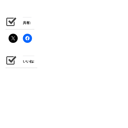
共有:
いいね: