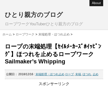
About
ひとり親方のブログ
ロープワークYouTuberひとり親方のブログ
ホーム
>
ロープワーク
>
末端処理・ほつれ止め
>
ロープの末端処理【ｾｲﾙﾒｰｶｰｽﾞﾎｲｯﾋﾟﾝ
ｸﾞ】ほつれを止めるロープワーク
Sailmaker’s Whipping
公開日：
2018/12/16
:
末端処理・ほつれ止め
ロープ
,
末端
,
ほつれ
,
止め
スポンサーリンク