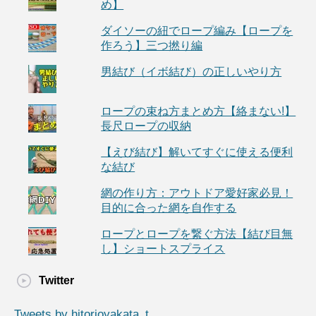
め】
ダイソーの紐でロープ編み【ロープを
作ろう】三つ撚り編
男結び（イボ結び）の正しいやり方
ロープの束ね方まとめ方【絡まない!】
長尺ロープの収納
【えび結び】解いてすぐに使える便利
な結び
網の作り方：アウトドア愛好家必見！
目的に合った網を自作する
ロープとロープを繋ぐ方法【結び目無
し】ショートスプライス
Twitter
Tweets by hitorioyakata_t