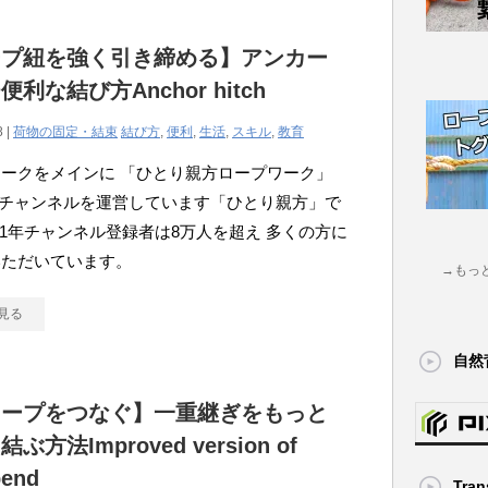
ープ紐を強く引き締める】アンカー
利な結び方Anchor hitch
8 |
荷物の固定・結束
結び方
,
便利
,
生活
,
スキル
,
教育
ークをメインに 「ひとり親方ロープワーク」
ubeチャンネルを運営しています「ひとり親方」で
021年チャンネル登録者は8万人を超え 多くの方に
いただいています。
→もっ
見る
自然
ロープをつなぐ】一重継ぎをもっと
ぶ方法Improved version of
bend
Tran