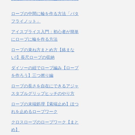
ロープの中間に輪を作る方法「バタ
フライノット」
アイスプライス入門：初心者が簡単
にロープに輪を作る方法
ロープの束ね方まとめ方【絡まな
い!】長尺ロープの収納
ダイソーの紐でロープ編み【ロープ
を作ろう】三つ撚り編
ロープの長さを自在にできるアジャ
スタブルグリップヒッチのやり方
ロープの末端処理【索端止め】ほつ
れを止めるロープワーク
クロスロープのロープワーク【まと
め】