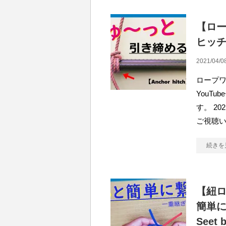
【ロ
ヒッチ便
2021/04/0
ロープワ
YouT
す。 2
ご視聴
続きを
【紐
簡単に結
Seet 