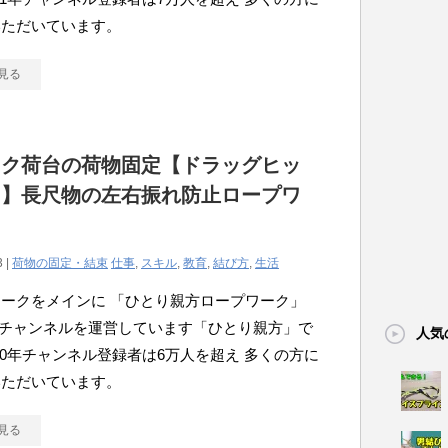
いただいています。
見る
ック荷台の荷物固定【ドラッグヒッ
用】長尺物の左右振れ防止ロープワ
3 |
荷物の固定・結束
仕事
,
スキル
,
教育
,
結び方
,
生活
ークをメインに 「ひとり親方ロープワーク」
ubeチャンネルを運営しています「ひとり親方」で
人気
020年チャンネル登録者は6万人を超え 多くの方に
いただいています。
見る