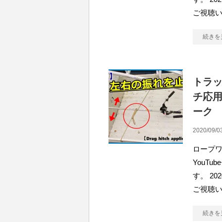
ご視聴
続きを
トラ
チ応
ーク
2020/09/0
ロープワ
YouT
す。 2
ご視聴
続きを