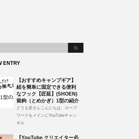
W ENTRY
【おすすめキャンプギア】
紐を簡単に固定できる便利
なフック【匠延】(SHOEN)
留鉤（とめかぎ）1型の紹介
どうも皆さんこんにちは、ロープ
ワークをメインにYouTubeチャン
ネル
【YouTube クリエイター必