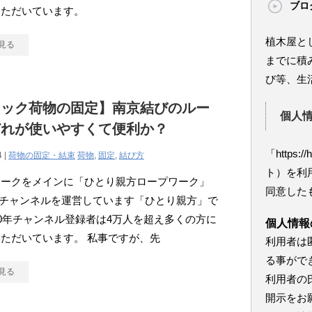
ブロ
いただいています。
植木屋と
見る
までに積
び等、生
ラック荷物の固定】南京結びのルー
個人
どれが使いやすくて便利か？
「https:/
4 |
荷物の固定・結束
荷物
,
固定
,
結び方
ト）を利
ワークをメインに「ひとり親方ロープワーク」
同意した
ubeチャンネルを運営しています「ひとり親方」で
20年チャンネル登録者は4万人を超え多くの方に
個人情報
ただいています。 私事ですが、先
利用者は
る事がで
見る
利用者の
開示をお