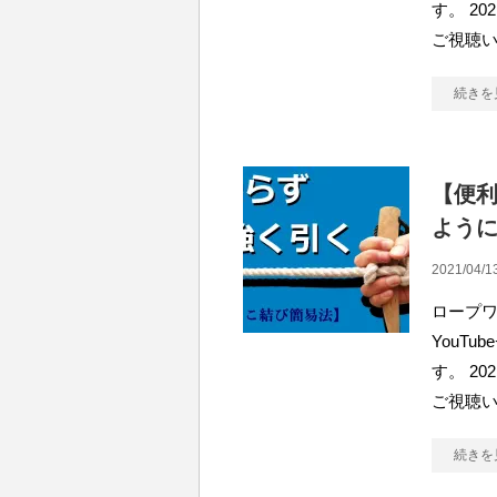
す。 2
ご視聴
続きを
【便
よう
2021/04/1
ロープワ
YouT
す。 2
ご視聴
続きを