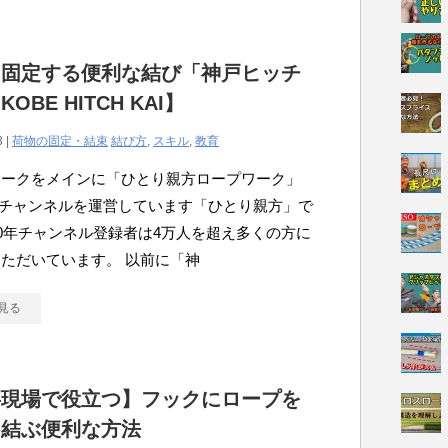
を固定する便利な結び「神戸ヒッチ
OBE HITCH KAI】
3 |
荷物の固定・結束
結び方
,
スキル
,
教育
ワークをメインに「ひとり親方ロープワーク」
ubeチャンネルを運営しています「ひとり親方」で
20年チャンネル登録者は4万人を超え多くの方に
ただいています。 以前に「神
見る
事現場で役立つ】フックにロープを
に結ぶ便利な方法