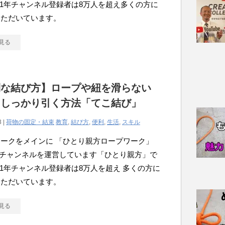
021年チャンネル登録者は8万人を超え多くの方に
いただいています。
見る
利な結び方】ロープや紐を滑らない
にしっかり引く方法「てこ結び」
3 |
荷物の固定・結束
教育
,
結び方
,
便利
,
生活
,
スキル
ークをメインに 「ひとり親方ロープワーク」
ubeチャンネルを運営しています「ひとり親方」で
021年チャンネル登録者は8万人を超え 多くの方に
いただいています。
見る