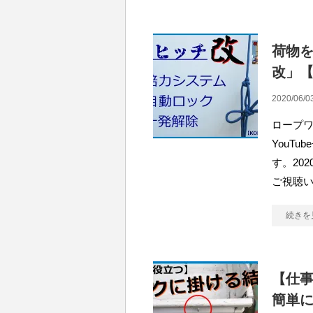
荷物
改」【K
2020/06/0
ロープ
YouT
す。20
ご視聴い
続きを
【仕
簡単