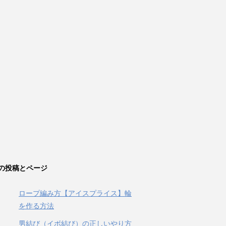
の投稿とページ
ロープ編み方【アイスプライス】輪
を作る方法
男結び（イボ結び）の正しいやり方