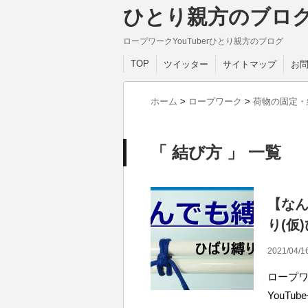
ひとり親方のブロ
ロープワークYouTuberひとり親方のブログ
TOP
ツイッター
サイトマップ
お
ホーム
>
ロープワーク
>
荷物の固定・
「 結び方 」 一覧
【な
り(仮
2021/04/1
ロープワ
YouT