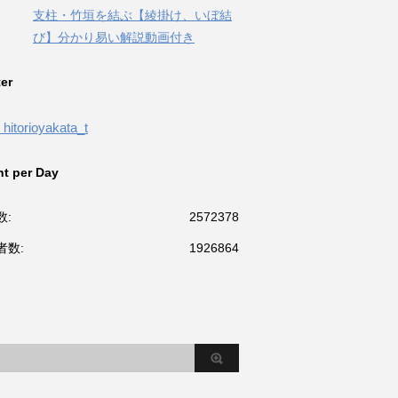
支柱・竹垣を結ぶ【綾掛け、いぼ結
び】分かり易い解説動画付き
ter
hitorioyakata_t
t per Day
数:
2572378
者数:
1926864