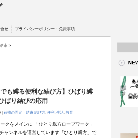
グ
問合せ
プライバシーポリシー・免責事項
結束
>
NE
んでも縛る便利な結び方】ひばり縛
)ひばり結びの応用
6 |
荷物の固定・結束
結び方
,
便利
,
生活
,
教育
ークをメインに 「ひとり親方ロープワーク」
ubeチャンネルを運営しています「ひとり親方」で