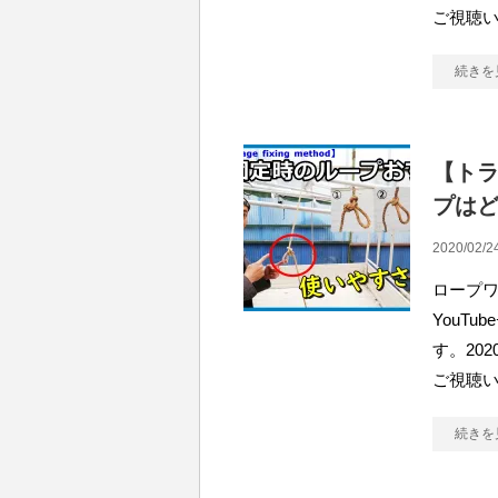
ご視聴
続きを
【ト
プは
2020/02/2
ロープ
YouT
す。20
ご視聴い
続きを