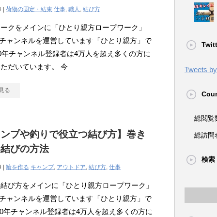
4 |
荷物の固定・結束
仕事
,
職人
,
結び方
ワークをメインに「ひとり親方ロープワーク」
ubeチャンネルを運営しています「ひとり親方」で
Twit
20年チャンネル登録者は4万人を超え多くの方に
ただいています。 今
Tweets by 
見る
Coun
総閲覧
ャンプや釣りで役立つ結び方】巻き
総訪問
い結びの方法
検索
9 |
輪を作る
キャンプ
,
アウトドア
,
結び方
,
仕事
の結び方をメインに「ひとり親方ロープワーク」
ubeチャンネルを運営しています「ひとり親方」で
020年チャンネル登録者は4万人を超え多くの方に