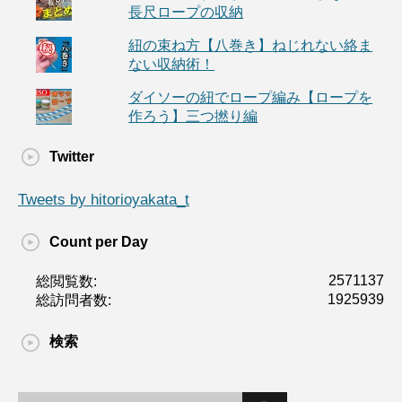
長尺ロープの収納
紐の束ね方【八巻き】ねじれない絡ま
ない収納術！
ダイソーの紐でロープ編み【ロープを
作ろう】三つ撚り編
Twitter
Tweets by hitorioyakata_t
Count per Day
2571137
総閲覧数:
1925939
総訪問者数:
検索