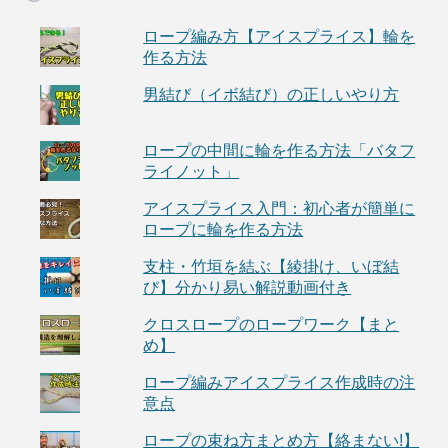
ロープ編み方【アイスプライス】輪を
作る方法
男結び（イボ結び）の正しいやり方
ロープの中間に輪を作る方法「バタフ
ライノット」
アイスプライス入門：初心者が簡単に
ロープに輪を作る方法
支柱・竹垣を結ぶ【綾掛け、いぼ結
び】分かり易い解説動画付き
クロスロープのロープワーク【まと
め】
ロープ編みアイスプライス作成時の注
意点
ロープの束ね方まとめ方【絡まない!】