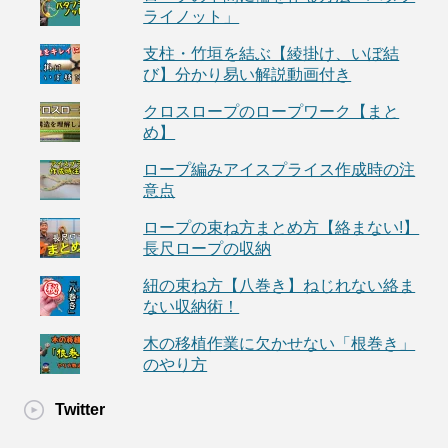
ライノット」
支柱・竹垣を結ぶ【綾掛け、いぼ結
び】分かり易い解説動画付き
クロスロープのロープワーク【まと
め】
ロープ編みアイスプライス作成時の注
意点
ロープの束ね方まとめ方【絡まない!】
長尺ロープの収納
紐の束ね方【八巻き】ねじれない絡ま
ない収納術！
木の移植作業に欠かせない「根巻き」
のやり方
Twitter