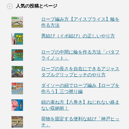
人気の投稿とページ
ロープ編み方【アイスプライス】輪を
作る方法
男結び（イボ結び）の正しいやり方
ロープの中間に輪を作る方法「バタフ
ライノット」
ロープの長さを自在にできるアジャス
タブルグリップヒッチのやり方
ダイソーの紐でロープ編み【ロープを
作ろう】三つ撚り編
紐の束ね方【八巻き】ねじれない絡ま
ない収納術！
荷物を固定する便利な結び「神戸ヒッ
チ」