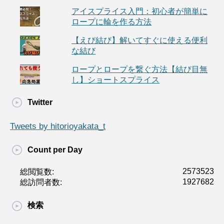
アイスプライス入門：初心者が簡単に
ロープに輪を作る方法
【えび結び】解いてすぐに使える便利
な結び
ロープとロープを繋ぐ方法【結び目無
し】ショートスプライス
Twitter
Tweets by hitorioyakata_t
Count per Day
2573523
総閲覧数:
1927682
総訪問者数:
検索